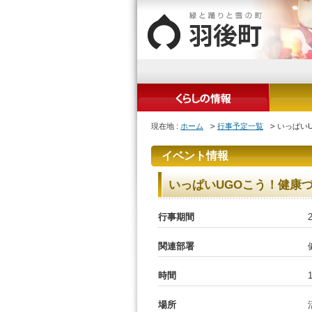
現在地 :
ホーム
行事予定一覧
いっぱい
イベント情報
いっぱいUGOこう！健康
行事期間
関連部署
時間
場所