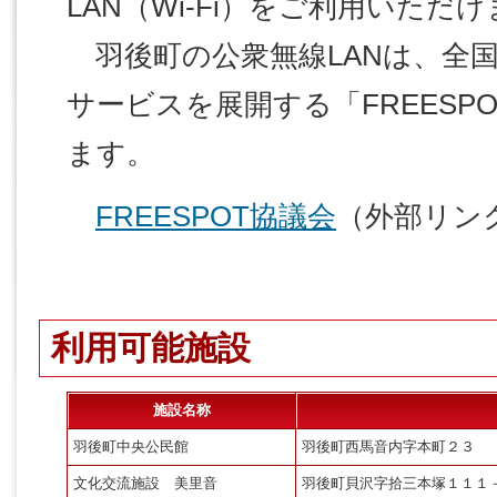
LAN（Wi-Fi）をご利用いただ
羽後町の公衆無線LANは、全国
サービスを展開する「FREESP
ます。
FREESPOT協議会
（外部リン
利用可能施設
施設名称
羽後町中央公民館
羽後町西馬音内字本町２３
文化交流施設 美里音
羽後町貝沢字拾三本塚１１１