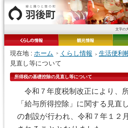
文字の
現在地 :
ホーム
くらし情報
生活便利
見直し等について
所得税の基礎控除の見直し等について
令和７年度税制改正により、所
「給与所得控除」に関する見直
の創設が行われ、令和７年１２