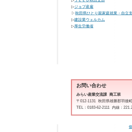
▷
ＪＥＥＤ秋田支部
▷
ジョブ産雇
▷
秋田県ひとり親家庭就業・自立
▷
建設業ウェルカム
▷
厚生労働省
お問い合わせ
みらい産業交流課 商工班
〒012-1131 秋田県雄勝郡羽後
TEL：0183-62-2111 内線：221.