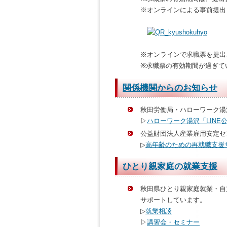
※オンラインによる事前提
※オンラインで求職票を提出
※求職票の有効期間が過ぎて
関係機関からのお知らせ
秋田労働局・ハローワーク湯
▷
ハローワーク湯沢「LINE
公益財団法人産業雇用安定セ
▷
高年齢のための再就職支援
ひとり親家庭の就業支援
秋田県ひとり親家庭就業・自
サポートしています。
▷
就業相談
▷
講習会・セミナー