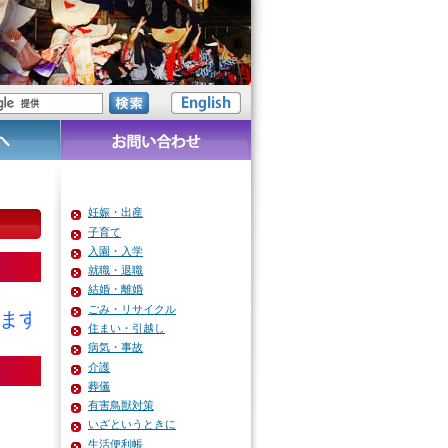
妊娠・出産
子育て
入園・入学
就職・退職
結婚・離婚
ごみ・リサイクル
 ★★★
住まい・引越し
病気・事故
介護
葬儀
有害鳥獣対策
いざというときに
生活便利帳