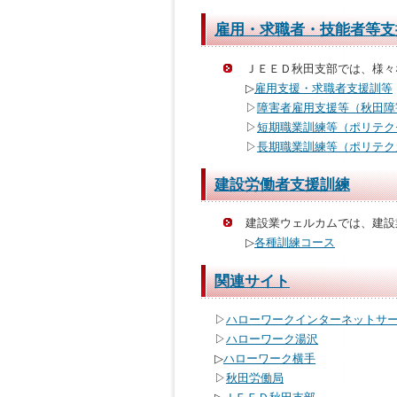
雇用・求職者・技能者等支
ＪＥＥＤ秋田支部では、様々
▷
雇用支援・求職者支援訓等
▷
障害者雇用支援等（秋田障
▷
短期職業訓練等（ポリテク
▷
長期職業訓練等（ポリテク
建設労働者支援訓練
建設業ウェルカムでは、建設
▷
各種訓練コース
関連サイト
▷
ハローワークインターネットサ
▷
ハローワーク湯沢
▷
ハローワーク横手
▷
秋田労働局