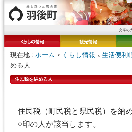
文字の
現在地 :
ホーム
くらし情報
生活便利
める人
住民税を納める人
住民税（町民税と県民税）を納
○印の人が該当します。