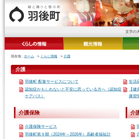
文字の
現在地 :
ホーム
くらし情報
介護
介護
羽後町 配食サービスについて
生活
認知症かもしれないと不安に思っている方へ（認知症
【健
ケアパス）
康習
介護保険
介
介護保険サービス
羽後町第９期（2024年～2026年）高齢者福祉計