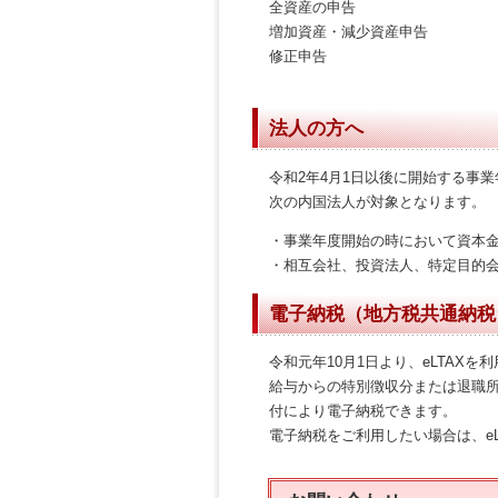
全資産の申告
増加資産・減少資産申告
修正申告
法人の方へ
令和2年4月1日以後に開始する事
次の内国法人が対象となります。
・事業年度開始の時において資本金
・相互会社、投資法人、特定目的
電子納税（地方税共通納税
令和元年10月1日より、eLTAX
給与からの特別徴収分または退職
付により電子納税できます。
電子納税をご利用したい場合は、e