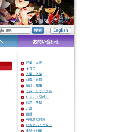
妊娠・出産
子育て
入園・入学
就職・退職
結婚・離婚
ごみ・リサイクル
住まい・引越し
病気・事故
介護
葬儀
有害鳥獣対策
いざというときに
生活便利帳