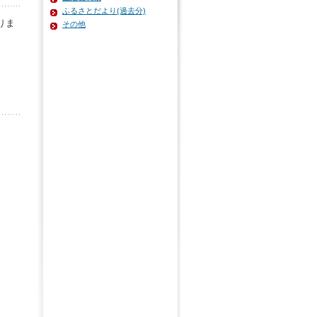
ふるさとだより(過去分)
りま
その他