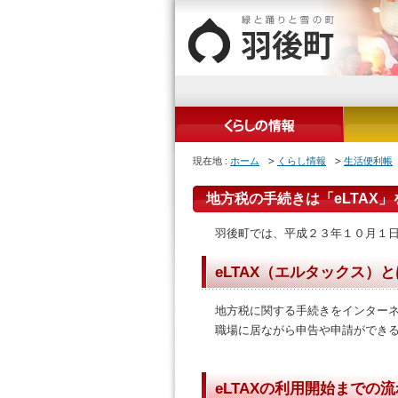
現在地 :
ホーム
くらし情報
生活便利帳
地方税の手続きは「eLTAX
羽後町では、平成２３年１０月１日
eLTAX（エルタックス）
地方税に関する手続きをインター
職場に居ながら申告や申請ができ
eLTAXの利用開始までの流