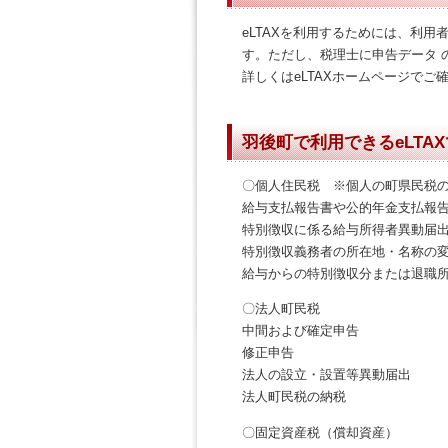
eLTAXを利用するためには、利
す。ただし、税理士に申告データ 
詳しくはeLTAXホームページでご
羽後町で利用できるeLTA
〇個人住民税 ※個人の町県民税
給与支払報告書や公的年金支払報
特別徴収に係る給与所得者異動届
特別徴収義務者の所在地・名称の
給与からの特別徴収分または退職
〇法人町民税
中間および確定申告
修正申告
法人の設立・設置等異動届出
法人町民税の納税
〇固定資産税（償却資産）