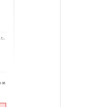
した。
ト納