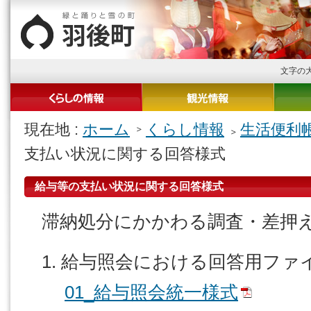
文字の
現在地 :
ホーム
くらし情報
生活便利
支払い状況に関する回答様式
給与等の支払い状況に関する回答様式
滞納処分にかかわる調査・差押
1. 給与照会における回答用ファ
01_給与照会統一様式