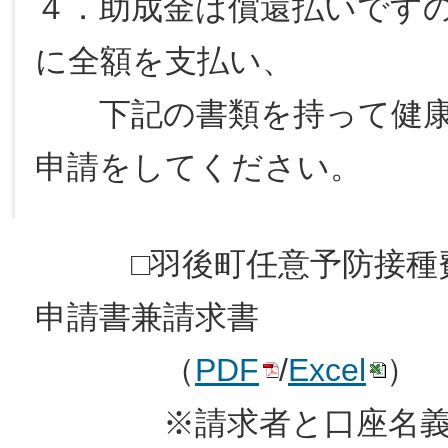
４．助成金は償還払いです
に全額を支払い、
下記の書類を持って健康
申請をしてください。
□羽後町任意予防接種費
申請書兼請求書
（
PDF
/
Excel
）
※請求者と口座名義の