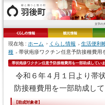
文字の
現在地 :
ホーム
くらし情報
生活便利
種
帯状疱疹ワクチン任意予防接種費用
帯状疱疹ワクチン任意予防接種費用を一部助成してい
令和６年４月１日より帯
防接種費用を一部助成し
【助成対象者】