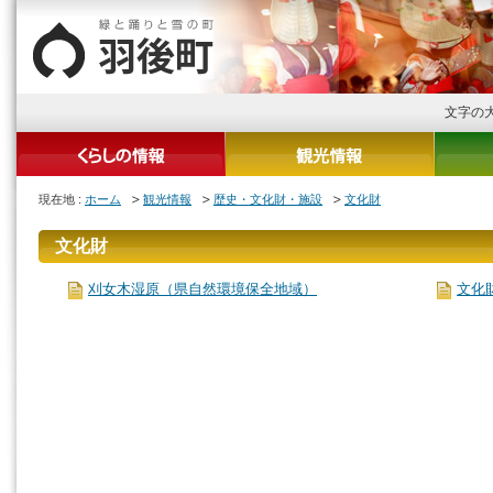
文字の
現在地 :
ホーム
観光情報
歴史・文化財・施設
文化財
文化財
刈女木湿原（県自然環境保全地域）
文化