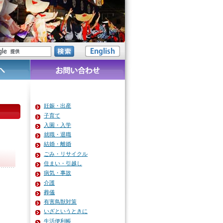
妊娠・出産
子育て
入園・入学
就職・退職
結婚・離婚
ごみ・リサイクル
住まい・引越し
病気・事故
介護
葬儀
有害鳥獣対策
いざというときに
生活便利帳