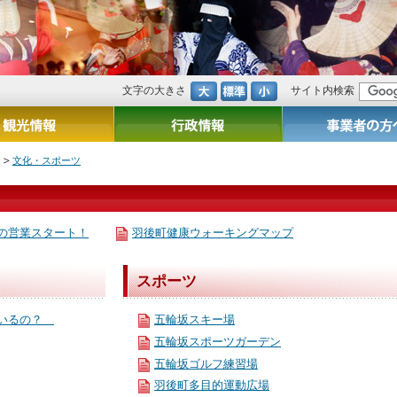
文字の大きさ
サイト内検索
文化・スポーツ
の営業スタート！
羽後町健康ウォーキングマップ
スポーツ
ているの？
五輪坂スキー場
五輪坂スポーツガーデン
五輪坂ゴルフ練習場
羽後町多目的運動広場