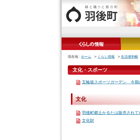
現在地 :
ホーム
くらし情報
生活便利帳
文化・スポーツ
五輪坂スポーツガーデン 今期
文化
羽後町郷土かるたは販売され
文化財